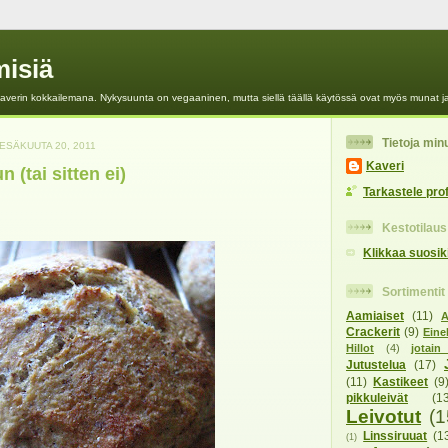
isiä
verin kokkailemana. Nykysuunta on vegaaninen, mutta siellä täällä käytössä ovat myös munat ja
Tietoja min
ESÄKUUTA 20, 2011
Kaveri
 (tai sitten ei)
Tarkastele profi
Kestotilaus
Klikkaa suosik
Sortimentit
Aamiaiset
(11)
A
Crackerit
(9)
Eine
Hillot
(4)
jotai
Jutustelua
(17)
(11)
Kastikeet
(9
pikkuleivät
(1
Leivotut
(1
Linssiruuat
(1
(1)