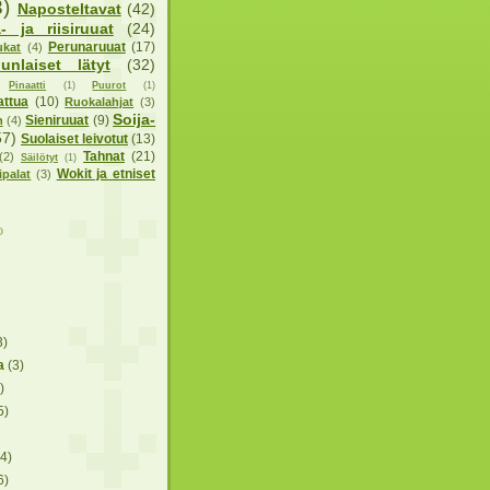
3)
Naposteltavat
(42)
- ja riisiruuat
(24)
Perunaruuat
(17)
ukat
(4)
nlaiset lätyt
(32)
Pinaatti
(1)
Puurot
(1)
attua
(10)
Ruokalahjat
(3)
Soija-
Sieniruuat
(9)
n
(4)
57)
Suolaiset leivotut
(13)
Tahnat
(21)
(2)
Säilötyt
(1)
Wokit ja etniset
ipalat
(3)
o
3)
ta
(3)
)
5)
(4)
6)