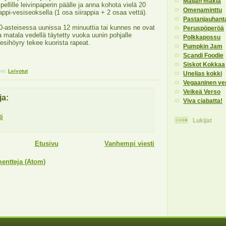
Maijan makia
pellille leivinpaperin päälle ja anna kohota vielä 20
Omenaminttu
rappi-vesiseoksella (1 osa siirappia + 2 osaa vettä).
Pastanjauhant
0-asteisessa uunissa 12 minuuttia tai kunnes ne ovat
Peruspöperöä
ta matala vedellä täytetty vuoka uunin pohjalle
Polkkapossu
esihöyry tekee kuorista rapeat.
Pumpkin Jam
Scandi Foodie
Siskot Kokkaa
eet:
Leivotut
Unelias kokki
Vegaaninen ve
Veikeä Verso
ja:
Viva ciabatta!
i
Lukijat
Etusivu
Vanhempi viesti
entteja (Atom)