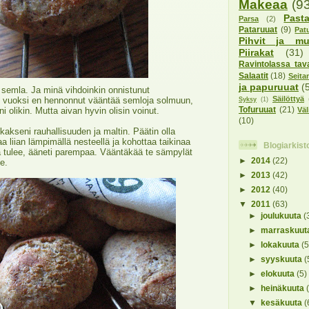
Makeaa
(9
Pasta
Parsa
(2)
Pataruuat
(9)
Pat
Pihvit ja muu
Piirakat
(31)
Ravintolassa tav
Salaatit
(18)
Seita
ja papuruuat
(
 semla. Ja minä vihdoinkin onnistunut
Säilöttyä
n vuoksi en hennonnut vääntää semloja solmuun,
Syksy
(1)
Tofuruuat
(21)
Väl
 olikin. Mutta aivan hyvin olisin voinut.
(10)
iikakseni rauhallisuuden ja maltin. Päätin olla
a liian lämpimällä nesteellä ja kohottaa taikinaa
Blogiarkist
vä tulee, ääneti parempaa. Vääntäkää te sämpylät
►
2014
(22)
e.
►
2013
(42)
►
2012
(40)
▼
2011
(63)
►
joulukuuta
(
►
marraskuu
►
lokakuuta
(5
►
syyskuuta
(
►
elokuuta
(5)
►
heinäkuuta
▼
kesäkuuta
(