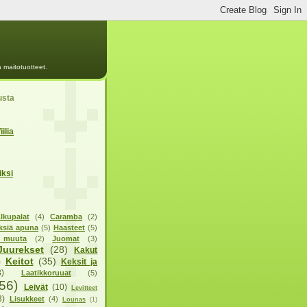
 maitotuotteet.
usta
ilia
iksi
lkupalat
(4)
Caramba
(2)
ksiä apuna
(5)
Haasteet
(5)
n muuta
(2)
Juomat
(3)
Juurekset
(28)
Kakut
Keitot
(35)
)
Keksit ja
3)
Laatikkoruuat
(5)
56)
Leivät
(10)
Levitteet
3)
Lisukkeet
(4)
Lounas
(1)