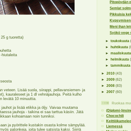
Pitopöydän p
Semlat solmuu
Pikkuisia ke
Kypsymisen 
Meni ihan let
Syökö vege 
 25 g tuoretta)
►
toukokuuta
►
huhtikuuta
(
ouhetta
►
maaliskuut
 -hiutaleita
►
helmikuuta
►
tammikuut
►
2010
(43)
►
2009
(62)
siseosta
►
2008
(83)
n veteen. Lisää suola, siirappi, pellavansiemen- ja
►
2007
(60)
eet), kauraleseet ja 1 dl vehnäjauhoja. Peitä kulho
nan levätä 10 minuuttia.
Ruokaa muu
t jauhot ja lisää etikka ja öljy. Vaivaa muutama
(Diplomi-)insin
ttaessa jauhoja - taikina ei saa tarttua käsiin. Jätä
Chocochili
ikkaan kohoamaan noin tunniksi.
Keittiökameleo
saan ja pyörittele kustakin osasta kolme sämpylää.
Liemessä
myös patonkeja, joita tulee satsista kaksi. Siirrä