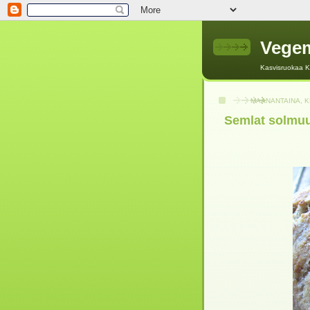
Vegem
Kasvisruokaa Ka
MAANANTAINA, K
Semlat solmuun