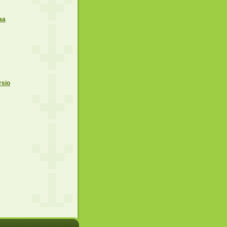
aa
rsio