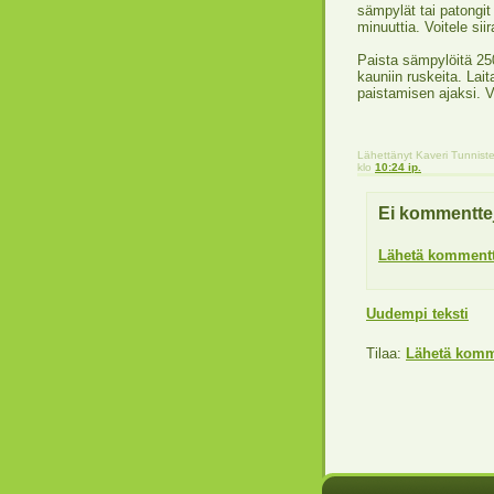
sämpylät tai patongit 
minuuttia. Voitele sii
Paista sämpylöitä 25
kauniin ruskeita. Lai
paistamisen ajaksi. V
Lähettänyt
Kaveri
Tunnist
klo
10:24 ip.
Ei kommentte
Lähetä kommentt
Uudempi teksti
Tilaa:
Lähetä komm