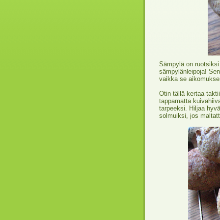
Sämpylä on ruotsiksi
sämpylänleipoja! Se
vaikka se aikomukseni
Otin tällä kertaa takt
tappamatta kuivahiiva
tarpeeksi. Hiljaa hy
solmuiksi, jos maltatt