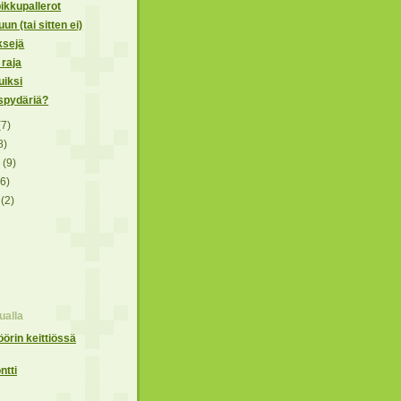
ikkupallerot
n (tai sitten ei)
ksejä
raja
uiksi
spydäriä?
(7)
8)
a
(9)
(6)
a
(2)
alla
öörin keittiössä
ntti