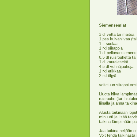
Siemensemlat
3 dl vettä tai maitoa
1 pss kuivahiivaa (tai
1 tl suolaa
1 rkl siirappia
1 dl pellavansiemenr
0,5 dl ruisrouhetta tai
1 dl kauraleseitä
4-5 dl vehnäjauhoja
1 rkl etikkaa
2 rkl öljyä
voiteluun siirappi-ve
Liuota hiiva lämpimää
ruisrouhe (tai -hiutal
liinalla ja anna taiki
Alusta taikinaan lopu
minuutti ja lisää tarvi
taikina lämpimään pa
Jaa taikina neljään o
Voit tehdä taikinasta 